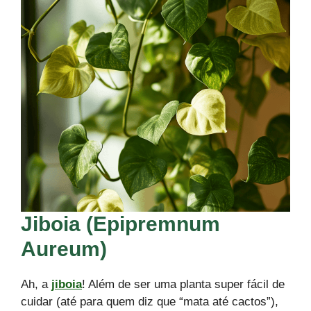
Jiboia (Epipremnum
Aureum)
Ah, a
jiboia
! Além de ser uma planta super fácil de
cuidar (até para quem diz que “mata até cactos”),