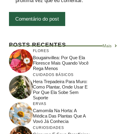
próxima vez que eu comentar.
POSTS RECENTES
Mais
FLORES
Bougainvillea: Por Que Ela
Floresce Mais Quando Você
Rega Menos
CUIDADOS BÁSICOS
Hera Trepadeira Para Muro:
Como Plantar, Onde Usar E
Por Que Ela Sobe Sem
Suporte
ERVAS
Camomila Na Horta: A
Médica Das Plantas Que A
Vovó Já Conhecia
CURIOSIDADES