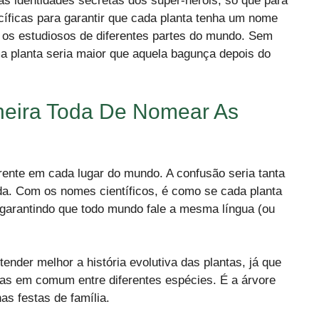
s identidades secretas dos super-heróis, só que para
cíficas para garantir que cada planta tenha um nome
e os estudiosos de diferentes partes do mundo. Sem
a planta seria maior que aquela bagunça depois do
heira Toda De Nomear As
erente em cada lugar do mundo. A confusão seria tanta
ida. Com os nomes científicos, é como se cada planta
, garantindo que todo mundo fale a mesma língua (ou
ender melhor a história evolutiva das plantas, já que
cas em comum entre diferentes espécies. É a árvore
as festas de família.