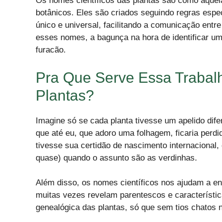
Os nomes científicos das plantas são como aquela
botânicos. Eles são criados seguindo regras espe
único e universal, facilitando a comunicação entr
esses nomes, a bagunça na hora de identificar um
furacão.
Pra Que Serve Essa Trabal
Plantas?
Imagine só se cada planta tivesse um apelido dif
que até eu, que adoro uma folhagem, ficaria perd
tivesse sua certidão de nascimento internacional
quase) quando o assunto são as verdinhas.
Além disso, os nomes científicos nos ajudam a ent
muitas vezes revelam parentescos e característi
genealógica das plantas, só que sem tios chatos n