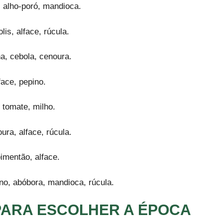
 alho-poró, mandioca.
is, alface, rúcula.
ha, cebola, cenoura.
face, pepino.
 tomate, milho.
ura, alface, rúcula.
imentão, alface.
no, abóbora, mandioca, rúcula.
PARA ESCOLHER A ÉPOCA