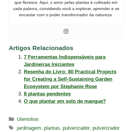
que floresce. Aqui, o amor pelas plantas é cultivado em
cada palavra, convidando você a explorar, aprender e se
encantar com o poder transformador da natureza.
Artigos Relacionados
7 Ferramentas Indispensáveis para
Jardineiras Iniciantes
Resenha do Livro: 80 Practical Projects
for Creating a Self-Sustaining Garden
Ecosystem por Stephanie Rose
8 plantas pendentes
O que plantar em solo de mangue?
Categorias
Utensilios
Tags
jardinagem
,
plantas
,
pulverizador
,
pulverizador