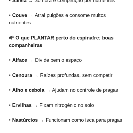
•
Sálvia
→ Sombra e competição por nutrientes
•
Couve
→ Atrai pulgões e consome muitos
nutrientes
🌱 O que PLANTAR perto do espinafre: boas
companheiras
•
Alface
→ Divide bem o espaço
•
Cenoura
→ Raízes profundas, sem competir
•
Alho e cebola
→ Ajudam no controle de pragas
•
Ervilhas
→ Fixam nitrogênio no solo
•
Nastúrcios
→ Funcionam como isca para pragas