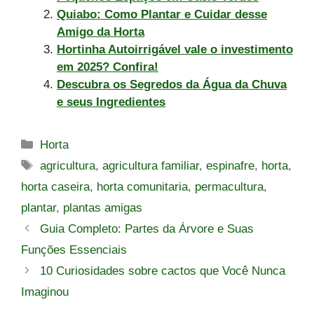
Quiabo: Como Plantar e Cuidar desse
Amigo da Horta
Hortinha Autoirrigável vale o investimento
em 2025? Confira!
Descubra os Segredos da Água da Chuva
e seus Ingredientes
Categorias
Horta
Tags
agricultura
,
agricultura familiar
,
espinafre
,
horta
,
horta caseira
,
horta comunitaria
,
permacultura
,
plantar
,
plantas amigas
Guia Completo: Partes da Árvore e Suas
Funções Essenciais
10 Curiosidades sobre cactos que Você Nunca
Imaginou