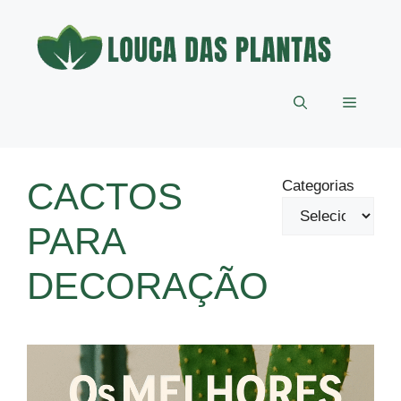
Pular
para
o
conteúdo
Menu
CACTOS
Categorias
PARA
DECORAÇÃO