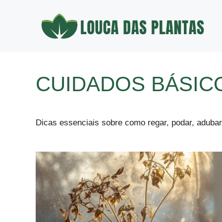
Pular
para
o
conteúdo
CUIDADOS BÁSIC
Dicas essenciais sobre como regar, podar, adubar